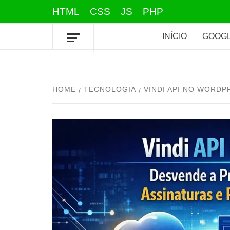
Skip
HTML
CSS
JS
PHP
to
content
INÍCIO
GOOGL
HOME
TECNOLOGIA
VINDI API NO WORD