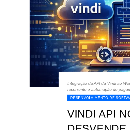
Integração da API da Vindi ao Wo
recorrente e automação de pagam
DESENVOLVIMENTO DE SOFTW
VINDI API
DESVENDE