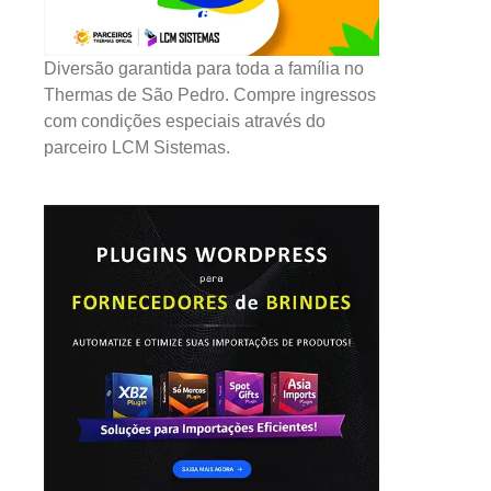
Diversão garantida para toda a família no
Thermas de São Pedro. Compre ingressos
com condições especiais através do
parceiro LCM Sistemas.