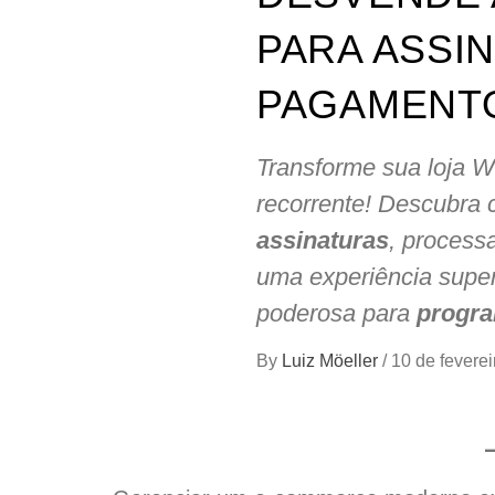
PARA ASSI
PAGAMENT
Transforme sua loja 
recorrente! Descubra 
assinaturas
, process
uma experiência super
poderosa para
progra
By
Luiz Möeller
/
10 de fevere