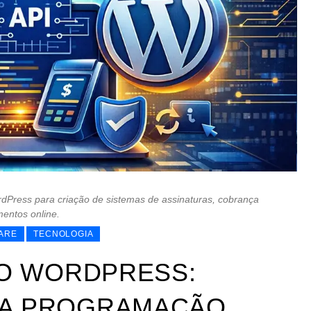
rdPress para criação de sistemas de assinaturas, cobrança
entos online.
ARE
TECNOLOGIA
 NO WORDPRESS:
 A PROGRAMAÇÃO