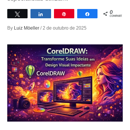
0
Twittar
Compartilhar
Pin
Compartilhar
COMPART.
By
Luiz Möeller
/
2 de outubro de 2025