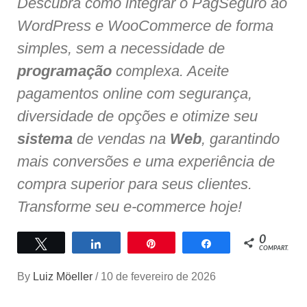
Descubra como integrar o PagSeguro ao
WordPress e WooCommerce de forma
simples, sem a necessidade de
programação
complexa. Aceite
pagamentos online com segurança,
diversidade de opções e otimize seu
sistema
de vendas na
Web
, garantindo
mais conversões e uma experiência de
compra superior para seus clientes.
Transforme seu e-commerce hoje!
0
Twittar
Compartilhar
Pin
Compartilhar
COMPART.
By
Luiz Möeller
/
10 de fevereiro de 2026