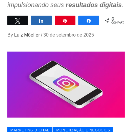
impulsionando seus
resultados digitais
.
0
Twittar
Compartilhar
Pin
Compartilhar
COMPART.
By
Luiz Möeller
/
30 de setembro de 2025
MARKETING DIGITAL
MONETIZAÇÃO E NEGÓCIOS