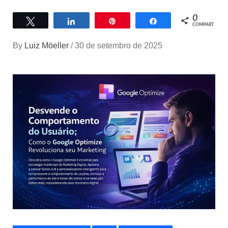
0
Twittar
Compartilhar
Pin
Compartilhar
COMPART.
By
Luiz Möeller
/
30 de setembro de 2025