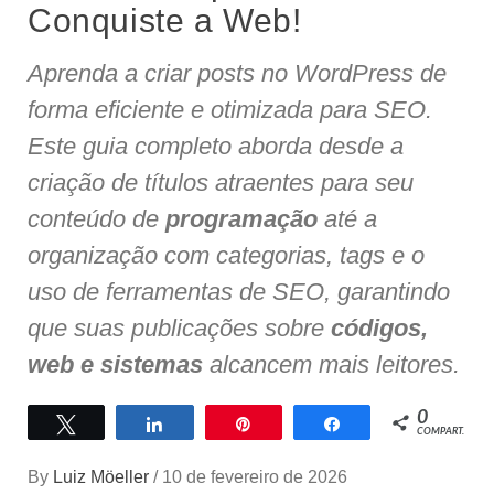
Conquiste a Web!
Aprenda a criar posts no WordPress de
forma eficiente e otimizada para SEO.
Este guia completo aborda desde a
criação de títulos atraentes para seu
conteúdo de
programação
até a
organização com categorias, tags e o
uso de ferramentas de SEO, garantindo
que suas publicações sobre
códigos,
web e sistemas
alcancem mais leitores.
0
Twittar
Compartilhar
Pin
Compartilhar
COMPART.
By
Luiz Möeller
/
10 de fevereiro de 2026