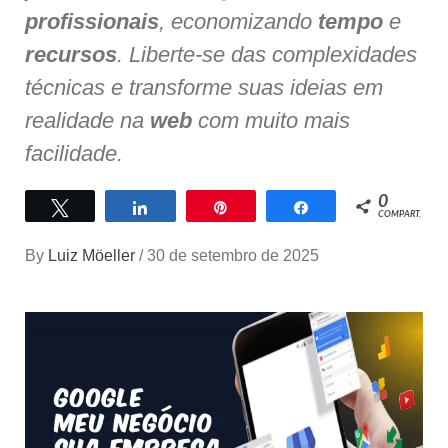
profissionais
, economizando
tempo
e
recursos
. Liberte-se das complexidades
técnicas e transforme suas ideias em
realidade na
web
com muito mais
facilidade.
0
Twittar
Compartilhar
Pin
Compartilhar
COMPART.
By
Luiz Möeller
/
30 de setembro de 2025