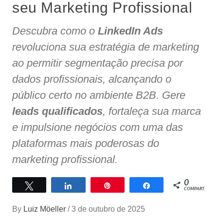
seu Marketing Profissional
Descubra como o
LinkedIn Ads
revoluciona sua estratégia de marketing
ao permitir segmentação precisa por
dados profissionais, alcançando o
público certo no ambiente B2B. Gere
leads qualificados
, fortaleça sua marca
e impulsione negócios com uma das
plataformas mais poderosas do
marketing profissional.
0
Twittar
Compartilhar
Pin
Compartilhar
COMPART.
By
Luiz Möeller
/
3 de outubro de 2025