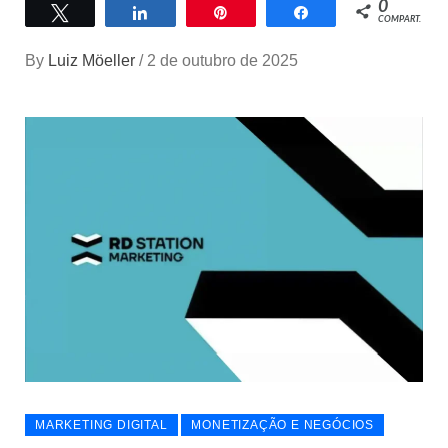
0
Twittar
Compartilhar
Pin
Compartilhar
COMPART.
By
Luiz Möeller
/
2 de outubro de 2025
MARKETING DIGITAL
MONETIZAÇÃO E NEGÓCIOS