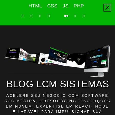
Skip
HTML
CSS
JS
PHP
to
content
LinkedIn
Instagram
Facebook
Youtube
X
Pinterest
Tiktok
Github
Medium
Twitter
BLOG LCM SISTEMAS
ACELERE SEU NEGÓCIO COM SOFTWARE
SOB MEDIDA, OUTSOURCING E SOLUÇÕES
EM NUVEM. EXPERTISE EM REACT, NODE
E LARAVEL PARA IMPULSIONAR SUA