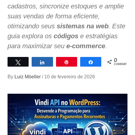
cadastros, sincronize estoques e amplie
suas vendas de forma eficiente,
otimizando seus
sistemas na web
. Este
guia explora os
códigos
e estratégias
para maximizar seu
e-commerce
.
0
Twittar
Compartilhar
Pin
Compartilhar
COMPART.
By
Luiz Möeller
/
10 de fevereiro de 2026