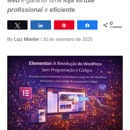
web
e garantir uma
loja virtual
profissional
e
eficiente
.
0
Twittar
Compartilhar
Pin
Compartilhar
COMPART.
By
Luiz Möeller
/
30 de setembro de 2025