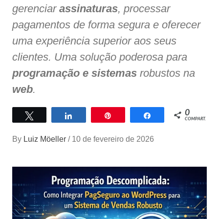
gerenciar
assinaturas
, processar
pagamentos de forma segura e oferecer
uma experiência superior aos seus
clientes. Uma solução poderosa para
programação e sistemas
robustos na
web
.
0
Twittar
Compartilhar
Pin
Compartilhar
COMPART.
By
Luiz Möeller
/
10 de fevereiro de 2026