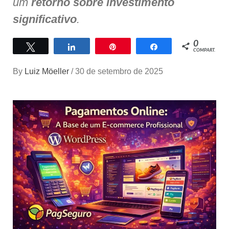
um
retorno sobre investimento
significativo
.
0
Twittar
Compartilhar
Pin
Compartilhar
COMPART.
By
Luiz Möeller
/
30 de setembro de 2025