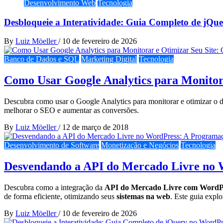
Desenvolvimento Web
Tecnologia
Desbloqueie a Interatividade: Guia Completo de j
By
Luiz Möeller
/
10 de fevereiro de 2026
Banco de Dados e SQL
Marketing Digital
Tecnologia
Como Usar Google Analytics para Monitora
Descubra como usar o Google Analytics para monitorar e otimizar o des
melhorar o SEO e aumentar as conversões.
By
Luiz Möeller
/
12 de março de 2018
Desenvolvimento de Software
Monetização e Negócios
Tecnologia
Desvendando a API do Mercado Livre no 
Descubra como a integração da
API do Mercado Livre com WordP
de forma eficiente, otimizando seus
sistemas na web
. Este guia expl
By
Luiz Möeller
/
10 de fevereiro de 2026