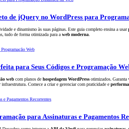
leto de jQuery no WordPress para Progra
tividade e dinamismo às suas páginas. Este guia completo ensina a usar
das, tudo de forma otimizada para a
web moderna
.
feita para Seus Códigos e Programação We
ão web
com planos de
hospedagem WordPress
otimizados. Garanta v
 infraestrutura. Comece a criar e gerenciar com praticidade e
performa
ramação para Assinaturas e Pagamentos Re
e! Descubra como integrar a
API da Vindi
para gerenciar
assinaturas
,