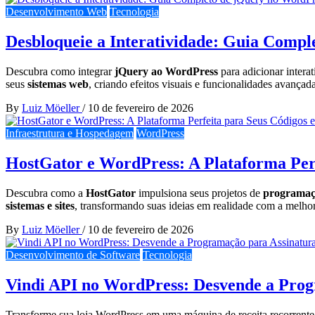
Desenvolvimento Web
Tecnologia
Desbloqueie a Interatividade: Guia Comp
Descubra como integrar
jQuery ao WordPress
para adicionar intera
seus
sistemas web
, criando efeitos visuais e funcionalidades avança
By
Luiz Möeller
/
10 de fevereiro de 2026
Infraestrutura e Hospedagem
WordPress
HostGator e WordPress: A Plataforma Per
Descubra como a
HostGator
impulsiona seus projetos de
programaç
sistemas e sites
, transformando suas ideias em realidade com a melhor
By
Luiz Möeller
/
10 de fevereiro de 2026
Desenvolvimento de Software
Tecnologia
Vindi API no WordPress: Desvende a Prog
Transforme sua loja WordPress em uma máquina de receita recorrent