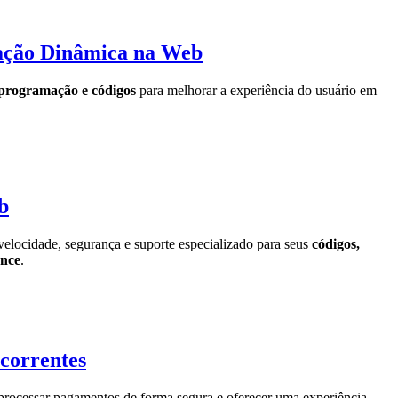
mação Dinâmica na Web
programação e códigos
para melhorar a experiência do usuário em
b
elocidade, segurança e suporte especializado para seus
códigos,
nce
.
correntes
 processar pagamentos de forma segura e oferecer uma experiência