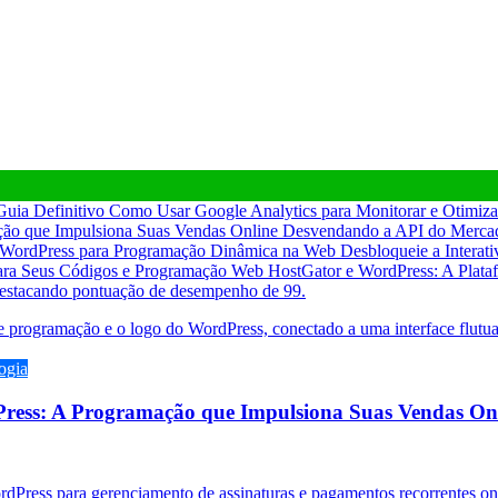
Como Usar Google Analytics para Monitorar e Otimizar
Desvendando a API do Mercad
Desbloqueie a Interat
HostGator e WordPress: A Plata
ogia
ress: A Programação que Impulsiona Suas Vendas On