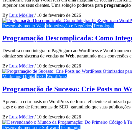
superior aos seus clientes. Uma solução poderosa para
programação 
By
Luiz Möeller
/
10 de fevereiro de 2026
Desenvolvimento Web
Monetização e Negócios
Tecnologia
Programação Descomplicada: Como Integr
Descubra como integrar o PagSeguro ao WordPress e WooCommerce d
otimize seu
sistema
de vendas na
Web
, garantindo mais conversões e
By
Luiz Möeller
/
10 de fevereiro de 2026
Marketing Digital
SEO
WordPress
Programação de Sucesso: Crie Posts no W
Aprenda a criar posts no WordPress de forma eficiente e otimizada pa
tags e o uso de ferramentas de SEO, garantindo que suas publicações
By
Luiz Möeller
/
10 de fevereiro de 2026
Desenvolvimento de Software
Tecnologia