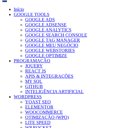
Primary
Menu
Início
GOOGLE TOOLS
GOOGLE ADS
GOOGLE ADSENSE
GOOGLE ANALYTICS
GOOGLE SEARCH CONSOLE
GOOGLE TAG MANAGER
GOOGLE MEU NEGÓCIO
GOOGLE WEBSTORIES
GOOGLE OPTIMIZE
PROGRAMAÇÃO
JQUERY
REACT JS
APIS & INTEGRAÇÕES
MY SQL
GITHUB
INTELIGÊNCIA ARTIFICIAL
WORDPRESS
YOAST SEO
ELEMENTOR
WOOCOMMERCE
OTIMIZAÇÃO (WPO)
LITE SPEED
WP ROCKET