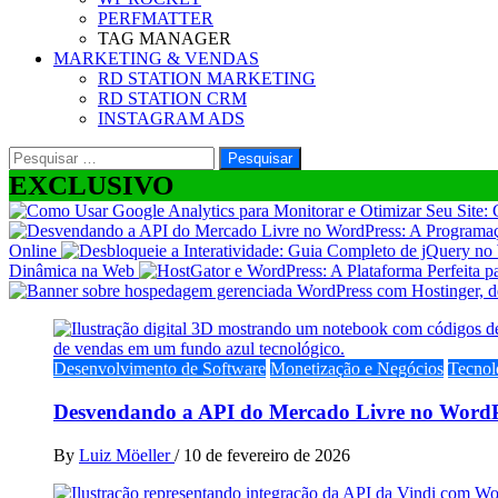
PERFMATTER
TAG MANAGER
MARKETING & VENDAS
RD STATION MARKETING
RD STATION CRM
INSTAGRAM ADS
Pesquisar
por:
EXCLUSIVO
Online
Dinâmica na Web
Desenvolvimento de Software
Monetização e Negócios
Tecnol
Desvendando a API do Mercado Livre no WordP
By
Luiz Möeller
/
10 de fevereiro de 2026