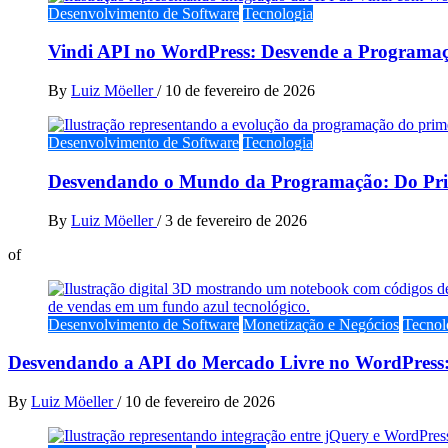
Desenvolvimento de Software
Tecnologia
Vindi API no WordPress: Desvende a Programaç
By
Luiz Möeller
/
10 de fevereiro de 2026
Desenvolvimento de Software
Tecnologia
Desvendando o Mundo da Programação: Do Prim
By
Luiz Möeller
/
3 de fevereiro de 2026
of
Desenvolvimento de Software
Monetização e Negócios
Tecnol
Desvendando a API do Mercado Livre no WordPress:
By
Luiz Möeller
/
10 de fevereiro de 2026