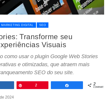
MARKETING DIGITAL
SEO
ries: Transforme seu
periências Visuais
o como usar o plugin Google Web Stories
nterativas e otimizadas, que atraem mais
 ranqueamento SEO do seu site.
2
Compartilhar
Pin
2
Compartilhar
COMPART.
 de 2024