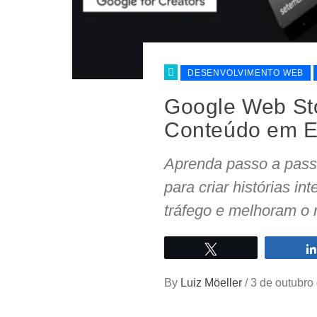
DESENVOLVIMENTO WEB
Google Web Sto
Conteúdo em Ex
Aprenda passo a pass
para criar histórias i
tráfego e melhoram o
Twittar
By
Luiz Möeller
/
3 de outubro