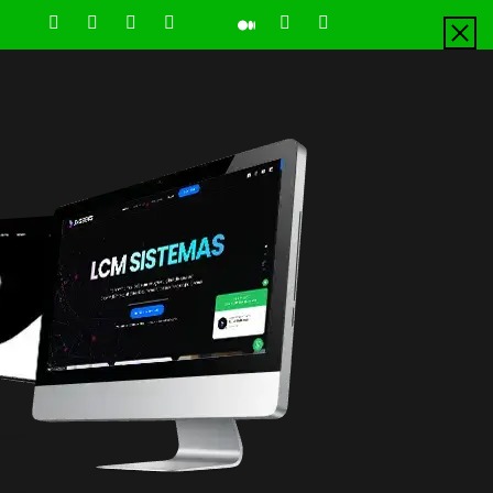
LinkedIn
Instagram
Facebook
Youtube
X
Pinterest
Tiktok
Github
Medium
Twitter