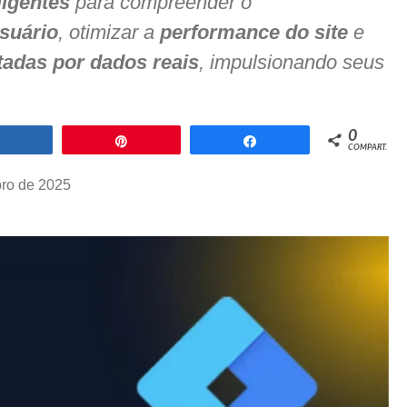
ligentes
para compreender o
suário
, otimizar a
performance do site
e
tadas por dados reais
, impulsionando seus
0
Compartilhar
Pin
Compartilhar
COMPART.
ro de 2025