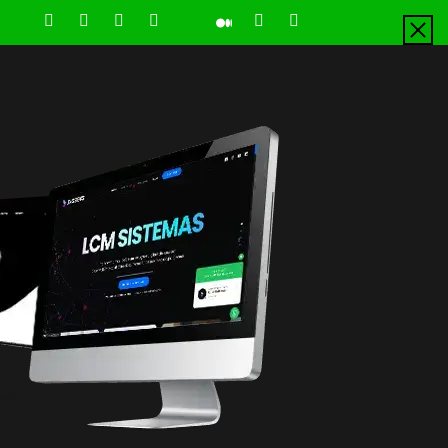
LinkedIn
Instagram
Facebook
Youtube
X
Pinterest
Tiktok
Github
Medium
Twitter