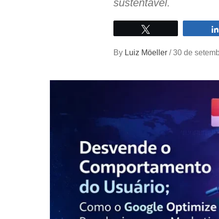
sustentável.
Twittar
By
Luiz Möeller
/
30 de setemb