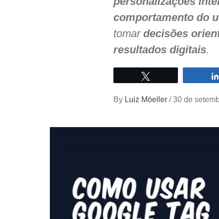
personalizações inte
comportamento do u
tomar
decisões orien
resultados digitais
.
Twittar
By
Luiz Möeller
/
30 de setemb