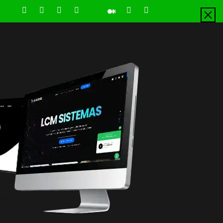
LinkedIn
Instagram
Facebook
Youtube
X
Pinterest
Tiktok
Github
Medium
Twitter