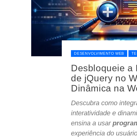
DESENVOLVIMENTO WEB
TE
Desbloqueie a 
de jQuery no 
Dinâmica na W
Descubra como integr
interatividade e dina
ensina a usar
progra
experiência do usuár