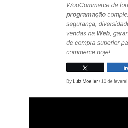
WooCommerce de form
programação
complex
segurança, diversidad
vendas na
Web
, gara
de compra superior pa
commerce hoje!
Twittar
By
Luiz Möeller
/
10 de fevere