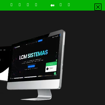
LinkedIn
Instagram
Facebook
Youtube
X
Pinterest
Tiktok
Github
Medium
Twitter