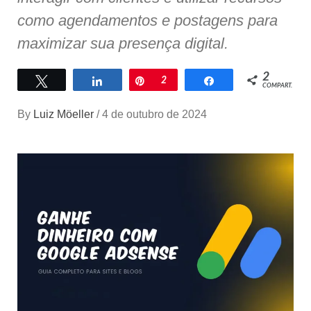
como agendamentos e postagens para
maximizar sua presença digital.
2
Twittar
Compartilhar
Pin
2
Compartilhar
COMPART.
By
Luiz Möeller
/
4 de outubro de 2024