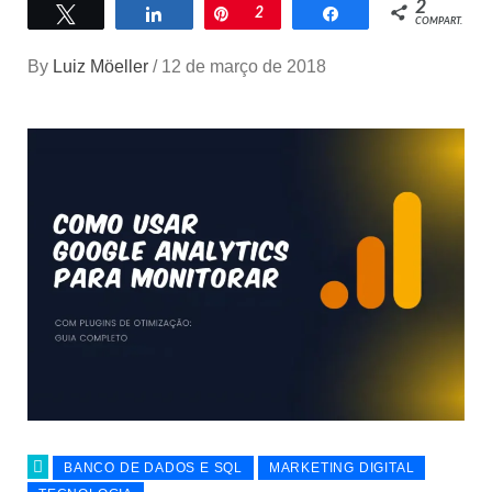
2
Twittar
Compartilhar
Pin
2
Compartilhar
COMPART.
By
Luiz Möeller
/
12 de março de 2018
BANCO DE DADOS E SQL
MARKETING DIGITAL