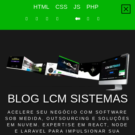
Skip
HTML
CSS
JS
PHP
to
content
LinkedIn
Instagram
Facebook
Youtube
X
Pinterest
Tiktok
Github
Medium
Twitter
BLOG LCM SISTEMAS
ACELERE SEU NEGÓCIO COM SOFTWARE
SOB MEDIDA, OUTSOURCING E SOLUÇÕES
EM NUVEM. EXPERTISE EM REACT, NODE
E LARAVEL PARA IMPULSIONAR SUA