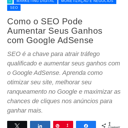
MARKETING DIGITAL
MONETIZAÇÃO E NEGÓCIOS
SEO
Como o SEO Pode
Aumentar Seus Ganhos
com Google AdSense
SEO é a chave para atrair tráfego
qualificado e aumentar seus ganhos com
o Google AdSense. Aprenda como
otimizar seu site, melhorar seu
ranqueamento no Google e maximizar as
chances de cliques nos anúncios para
ganhar mais.
1
Twittar
Compartilhar
Pin
1
Compartilhar
COMPART.