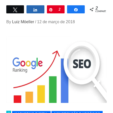
2
Twittar
Compartilhar
Pin
2
Compartilhar
COMPART.
By
Luiz Möeller
/
12 de março de 2018