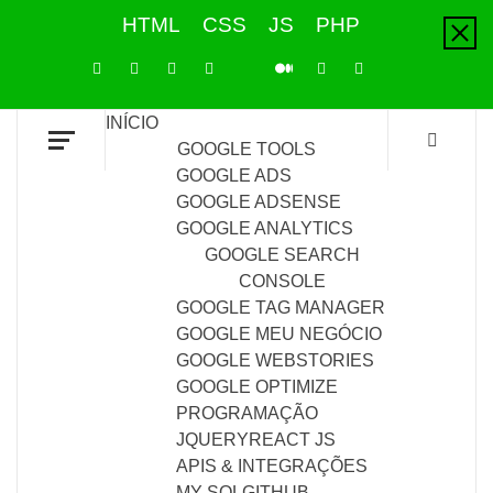
Skip
HTML
CSS
JS
PHP
to
content
LinkedIn
Instagram
Facebook
Youtube
X
Pinterest
Tiktok
Github
Medium
Twitter
INÍCIO
GOOGLE TOOLS
GOOGLE ADS
GOOGLE ADSENSE
GOOGLE ANALYTICS
GOOGLE SEARCH
CONSOLE
GOOGLE TAG MANAGER
GOOGLE MEU NEGÓCIO
GOOGLE WEBSTORIES
GOOGLE OPTIMIZE
PROGRAMAÇÃO
JQUERY
REACT JS
APIS & INTEGRAÇÕES
MY SQL
GITHUB