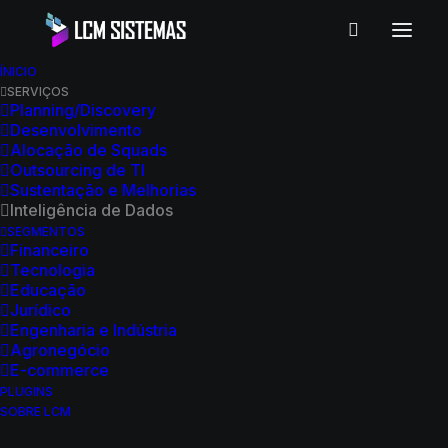
•
INTELIGÊNCIA DE DADOS
ÍNICIO
SERVIÇOS
Transforme dados em
Planning/Discovery
Desenvolvimento
decisões estratégicas
Alocação de Squads
Outsourcing de TI
Sustentação e Melhorias
Com uma infraestrutura de inteligência
Inteligência de Dados
SEGMENTOS
de dados avançada e personalizada,
Financeiro
Tecnologia
garantimos governança, precisão e
Educação
Jurídico
insights acionáveis para impulsionar a
Engenharia e Indústria
Agronegócio
eficiência do seu negócio.
E-commerce
PLUGINS
SOBRE LCM
SOLICITAR CONSULTORIA