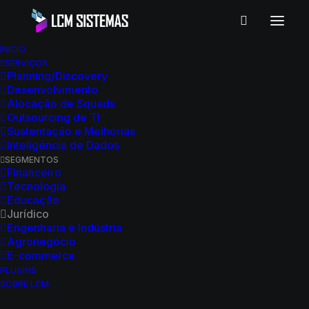
ÍNICIO
Jurídico
SERVIÇOS
Planning/Discovery
Desenvolvimento
Alocação de Squads
Temos uma vasta experiência em
Outsourcing de TI
desenvolver soluções personalizadas
Sustentação e Melhorias
Inteligência de Dados
de software para empresas do
SEGMENTOS
segmento jurídico, com diversos
Financeiro
Tecnologia
escritórios e empresas atendidas ao
Educação
Jurídico
longo dos anos. Se você procura
Engenharia e Indústria
soluções tecnológicas sob medida
Agronegócio
E-commerce
para sua empresa jurídica, podemos
PLUGINS
SOBRE LCM
ajudar.