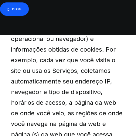
site, as plataformas e os aplicativos, o
BLOG
tipo de hardware e software que você
está usando (por exemplo, seu sistema
operacional ou navegador) e
informações obtidas de cookies. Por
exemplo, cada vez que você visita o
site ou usa os Serviços, coletamos
automaticamente seu endereço IP,
navegador e tipo de dispositivo,
horários de acesso, a página da web
de onde você veio, as regiões de onde
você navega na página da web e
página (s) da web que você acessa