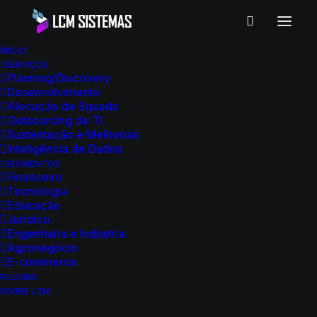
POLÍTICA DE
ÍNICIO
PRIVACIDADE
SERVIÇOS
Planning/Discovery
Desenvolvimento
Alocação de Squads
Outsourcing de TI
Sustentação e Melhorias
Dados privados que recebemos
Inteligência de Dados
e coletamos
SEGMENTOS
Financeiro
Tecnologia
Educação
A LCM Sistemas também coleta e
Jurídico
recebe automaticamente certas
Engenharia e Indústria
Agronegócio
informações de seu computador ou
E-commerce
PLUGINS
dispositivo móvel, incluindo as
SOBRE LCM
atividades que você realiza em nosso