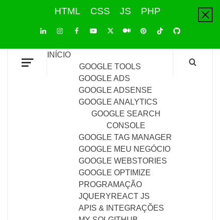
Skip
HTML
CSS
JS
PHP
to
content
LinkedIn
Instagram
Facebook
Youtube
X
Pinterest
Tiktok
Github
Medium
Twitter
INÍCIO
GOOGLE TOOLS
GOOGLE ADS
GOOGLE ADSENSE
GOOGLE ANALYTICS
GOOGLE SEARCH
CONSOLE
GOOGLE TAG MANAGER
GOOGLE MEU NEGÓCIO
GOOGLE WEBSTORIES
GOOGLE OPTIMIZE
PROGRAMAÇÃO
JQUERY
REACT JS
APIS & INTEGRAÇÕES
MY SQL
GITHUB