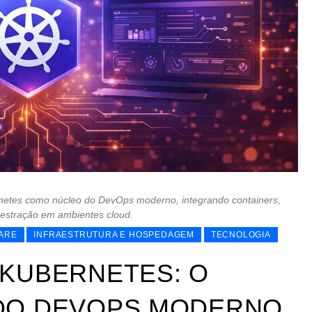
rnetes como núcleo do DevOps moderno, integrando containers,
estração em ambientes cloud.
ARE
INFRAESTRUTURA E HOSPEDAGEM
TECNOLOGIA
KUBERNETES: O
DO DEVOPS MODERNO