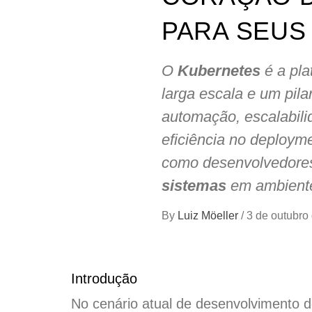
PARA SEUS
O
Kubernetes
é a pla
larga escala e um pila
automação, escalabilid
eficiência no deploym
como desenvolvedore
sistemas
em ambiente
By
Luiz Möeller
/
3 de outubro
Introdução
No cenário atual de desenvolvimento de