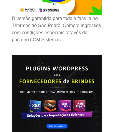
Diversão garantida para toda a família no
Thermas de São Pedro. Compre ingressos
com condições especiais através do
parceiro LCM Sistemas.