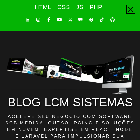
Skip
HTML
CSS
JS
PHP
to
content
LinkedIn
Instagram
Facebook
Youtube
X
Pinterest
Tiktok
Github
Medium
Twitter
BLOG LCM SISTEMAS
ACELERE SEU NEGÓCIO COM SOFTWARE
SOB MEDIDA, OUTSOURCING E SOLUÇÕES
EM NUVEM. EXPERTISE EM REACT, NODE
E LARAVEL PARA IMPULSIONAR SUA