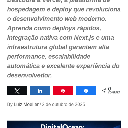
hospedagem e deploy que revoluciona
o desenvolvimento web moderno.
Aprenda como deploys rápidos,
integração nativa com Next.js e uma
infraestrutura global garantem alta
performance, escalabilidade
automática e excelente experiência do
desenvolvedor.
0
Twittar
Compartilhar
Pin
Compartilhar
COMPART.
By
Luiz Möeller
/
2 de outubro de 2025