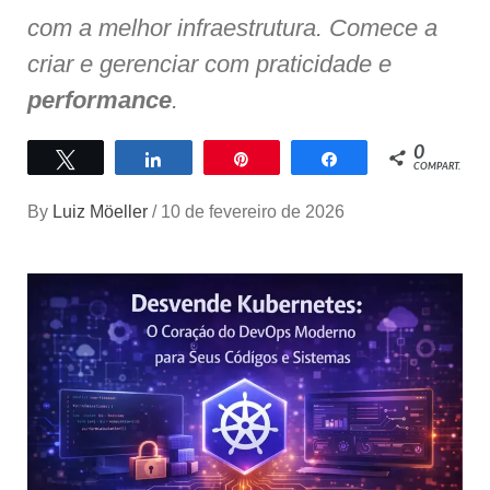
com a melhor infraestrutura. Comece a
criar e gerenciar com praticidade e
performance
.
0
Twittar
Compartilhar
Pin
Compartilhar
COMPART.
By
Luiz Möeller
/
10 de fevereiro de 2026