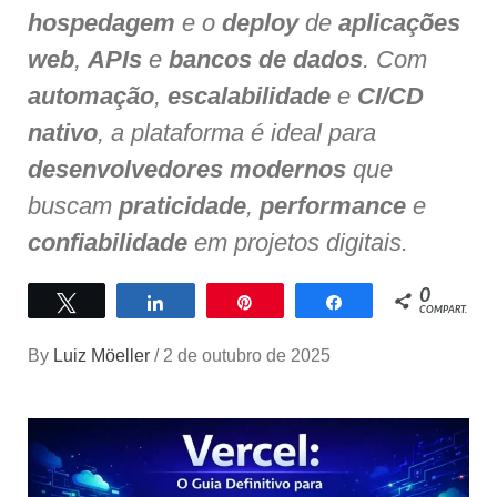
hospedagem
e o
deploy
de
aplicações
web
,
APIs
e
bancos de dados
. Com
automação
,
escalabilidade
e
CI/CD
nativo
, a plataforma é ideal para
desenvolvedores modernos
que
buscam
praticidade
,
performance
e
confiabilidade
em projetos digitais.
0
Twittar
Compartilhar
Pin
Compartilhar
COMPART.
By
Luiz Möeller
/
2 de outubro de 2025