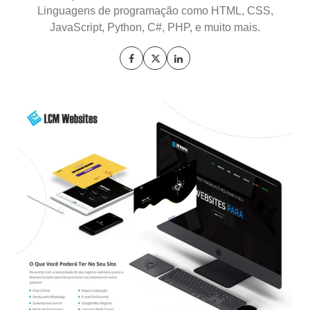
Linguagens de programação como HTML, CSS,
JavaScript, Python, C#, PHP, e muito mais.