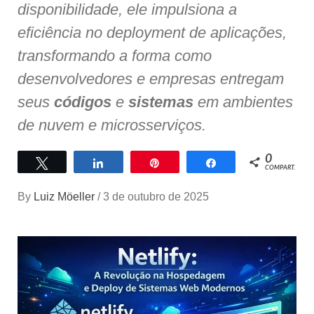
disponibilidade, ele impulsiona a
eficiência no deployment de aplicações,
transformando a forma como
desenvolvedores e empresas entregam
seus
códigos
e
sistemas
em ambientes
de nuvem e microsserviços.
0
Twittar
Compartilhar
Pin
Compartilhar
COMPART.
By
Luiz Möeller
/
3 de outubro de 2025