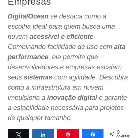
Empresas
DigitalOcean
se destaca como a
escolha ideal para quem busca uma
nuvem
acessível e eficiente
.
Combinando facilidade de uso com
alta
performance
, ela permite que
desenvolvedores e empresas escalem
seus
sistemas
com agilidade. Descubra
como a infraestrutura em nuvem
impulsiona a
inovação digital
e garante
a estabilidade necessária para projetos
de qualquer tamanho.
0
Twittar
Compartilhar
Pin
Compartilhar
COMPART.