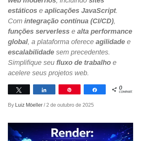
web modernos
, incluindo
sites
estáticos
e
aplicações JavaScript
.
Com
integração contínua (CI/CD)
,
funções serverless
e
alta performance
global
, a plataforma oferece
agilidade
e
escalabilidade
sem precedentes.
Simplifique seu
fluxo de trabalho
e
acelere seus projetos web.
0
Twittar
Compartilhar
Pin
Compartilhar
COMPART.
By
Luiz Möeller
/
2 de outubro de 2025