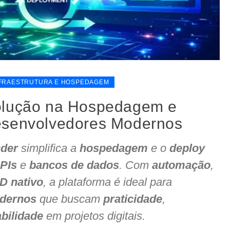
FRAESTRUTURA E HOSPEDAGEM
olução na Hospedagem e
esenvolvedores Modernos
der
simplifica a
hospedagem
e o
deploy
PIs
e
bancos de dados
. Com
automação
,
D nativo
, a plataforma é ideal para
dernos
que buscam
praticidade
,
abilidade
em projetos digitais.