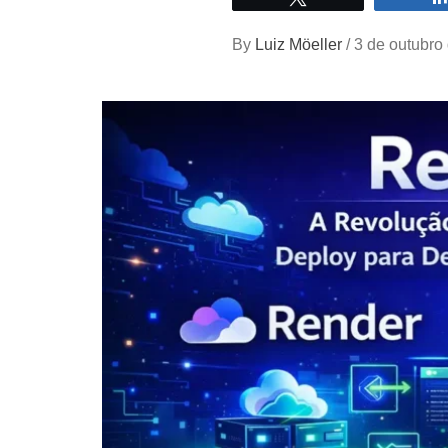
By
Luiz Möeller
/
3 de outubro