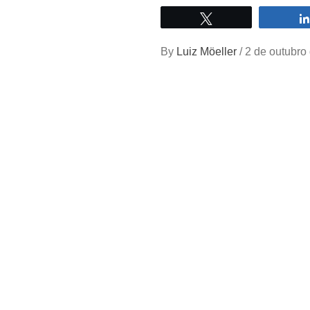
Twittar
By
Luiz Möeller
/
2 de outubro