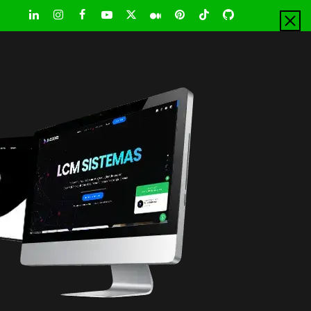
LinkedIn
Instagram
Facebook
Youtube
X
Pinterest
Tiktok
Github
Medium
Twitter