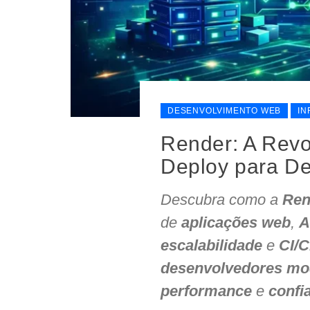
DESENVOLVIMENTO WEB
IN
Render: A Rev
Deploy para D
Descubra como a
Ren
de
aplicações web
,
A
escalabilidade
e
CI/C
desenvolvedores mo
performance
e
confi