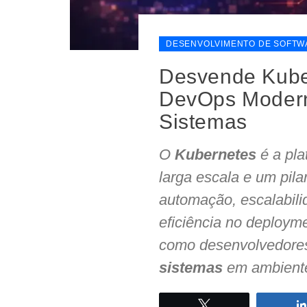
DESENVOLVIMENTO DE SOFTW
Desvende Kube
DevOps Modern
Sistemas
O
Kubernetes
é a pla
larga escala e um pila
automação, escalabilid
eficiência no deploym
como desenvolvedore
sistemas
em ambiente
Twittar