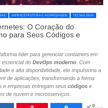
ARE
INFRAESTRUTURA E HOSPEDAGEM
TECNOLOGIA
rnetes: O Coração do
o para Seus Códigos e
taforma líder para gerenciar containers em
r essencial do
DevOps moderno
. Com
ade e alta disponibilidade, ele impulsiona a
ent de aplicações, transformando a forma
s e empresas entregam seus
códigos
e
s de nuvem e microsserviços.
0
Compartilhar
Pin
Compartilhar