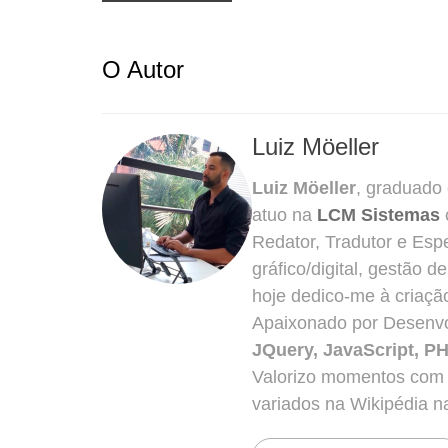
O Autor
Luiz Möeller
Luiz Möeller
, graduado
atuo na
LCM Sistemas
Redator, Tradutor e Esp
gráfico/digital, gestão d
hoje dedico-me à criação
Apaixonado por Desenv
JQuery, JavaScript, PH
Valorizo momentos com a
variados na Wikipédia n