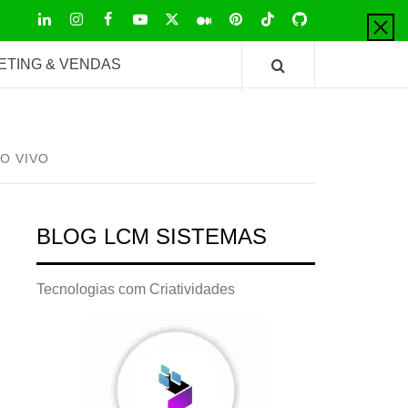
LinkedIn
Instagram
Facebook
Youtube
X
Pinterest
Tiktok
Github
Medium
Twitter
ETING & VENDAS
O VIVO
BLOG LCM SISTEMAS
Tecnologias com Criatividades