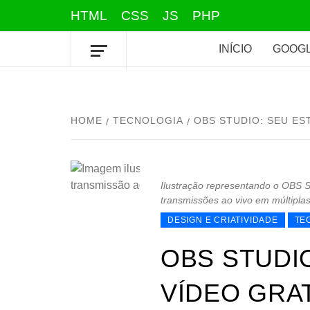
Skip
HTML
CSS
JS
PHP
to
content
INÍCIO
GOOGL
HOME
TECNOLOGIA
OBS STUDIO: SEU ES
Ilustração representando o OBS S
transmissões ao vivo em múltiplas
DESIGN E CRIATIVIDADE
TE
OBS STUDI
VÍDEO GRA