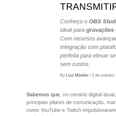
TRANSMITI
Conheça o
OBS Stud
ideal para
gravações 
Com recursos avançad
integração com plataf
perfeita para elevar s
sem custos.
By
Luiz Möeller
/
3 de outubro
Sabemos que
, no cenário digital atu
principais pilares de comunicação, ma
como YouTube e Twitch impulsionaram