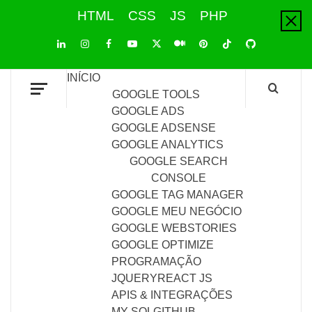
Skip
HTML
CSS
JS
PHP
to
content
LinkedIn
Instagram
Facebook
Youtube
X
Pinterest
Tiktok
Github
Medium
Twitter
INÍCIO
GOOGLE TOOLS
GOOGLE ADS
GOOGLE ADSENSE
GOOGLE ANALYTICS
GOOGLE SEARCH
CONSOLE
GOOGLE TAG MANAGER
GOOGLE MEU NEGÓCIO
GOOGLE WEBSTORIES
GOOGLE OPTIMIZE
PROGRAMAÇÃO
JQUERY
REACT JS
APIS & INTEGRAÇÕES
MY SQL
GITHUB