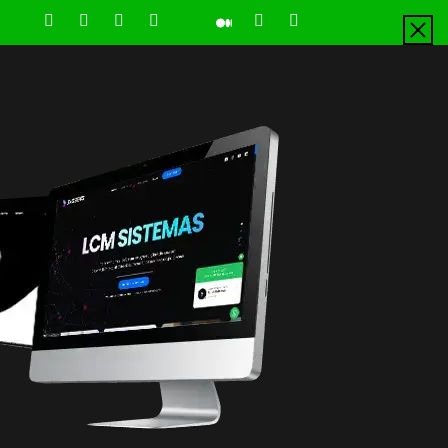
LinkedIn
Instagram
Facebook
Youtube
X
Pinterest
Tiktok
Github
Medium
Twitter