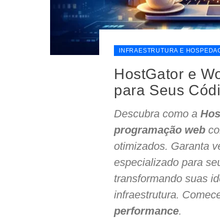
INFRAESTRUTURA E HOSPEDA
HostGator e Wo
para Seus Cód
Descubra como a
Hos
programação web
co
otimizados. Garanta v
especializado para s
transformando suas id
infraestrutura. Comece
performance
.