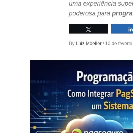
uma experiência super
poderosa para
progra
Twittar
By
Luiz Möeller
/
10 de fevere