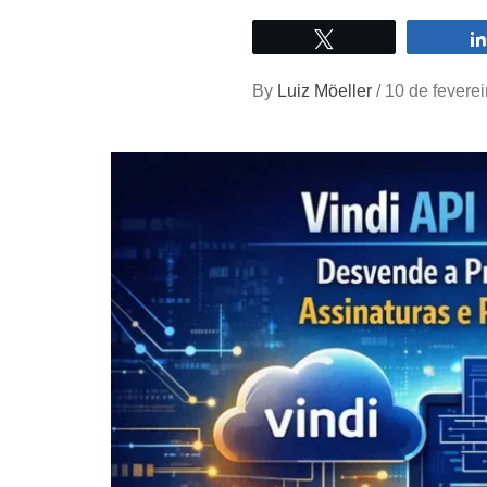
Twittar
By
Luiz Möeller
/
10 de fevere