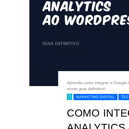
Aprenda como integrar o Google An
nosso guia definitivo!
MARKETING DIGITAL
TEC
COMO INTE
ANALYTICS