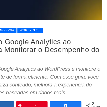
NOLOGIA
WORDPRESS
o Google Analytics ao
a Monitorar o Desempenho do
Google Analytics ao WordPress e monitore o
e de forma eficiente. Com esse guia, você
timiza conteúdo, melhora a experiência do
ões baseadas em dados reais.
2
Compartilhar
Pin
2
Compartilhar