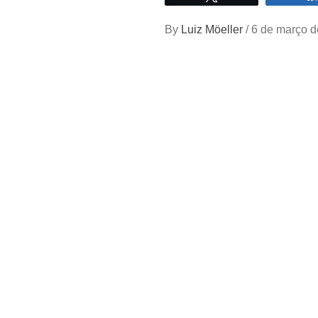
By
Luiz Möeller
/
6 de março d