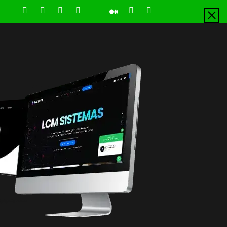
LinkedIn
Instagram
Facebook
Youtube
X
Pinterest
Tiktok
Github
Medium
Twitter