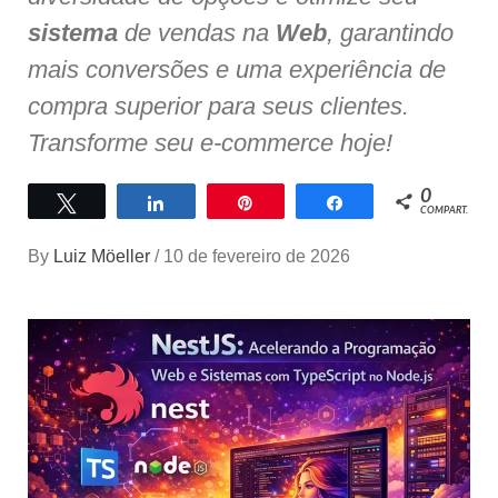
sistema
de vendas na
Web
, garantindo
mais conversões e uma experiência de
compra superior para seus clientes.
Transforme seu e-commerce hoje!
0
Twittar
Compartilhar
Pin
Compartilhar
COMPART.
By
Luiz Möeller
/
10 de fevereiro de 2026