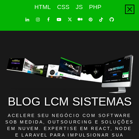
Skip
HTML
CSS
JS
PHP
to
content
LinkedIn
Instagram
Facebook
Youtube
X
Pinterest
Tiktok
Github
Medium
Twitter
BLOG LCM SISTEMAS
ACELERE SEU NEGÓCIO COM SOFTWARE
SOB MEDIDA, OUTSOURCING E SOLUÇÕES
EM NUVEM. EXPERTISE EM REACT, NODE
E LARAVEL PARA IMPULSIONAR SUA