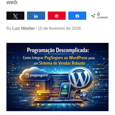
web
.
0
Twittar
Compartilhar
Pin
Compartilhar
COMPART.
By
Luiz Möeller
/
10 de fevereiro de 2026