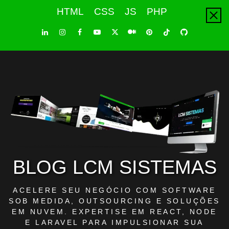
Skip
HTML
CSS
JS
PHP
to
content
LinkedIn
Instagram
Facebook
Youtube
X
Pinterest
Tiktok
Github
Medium
Twitter
BLOG LCM SISTEMAS
ACELERE SEU NEGÓCIO COM SOFTWARE
SOB MEDIDA, OUTSOURCING E SOLUÇÕES
EM NUVEM. EXPERTISE EM REACT, NODE
E LARAVEL PARA IMPULSIONAR SUA