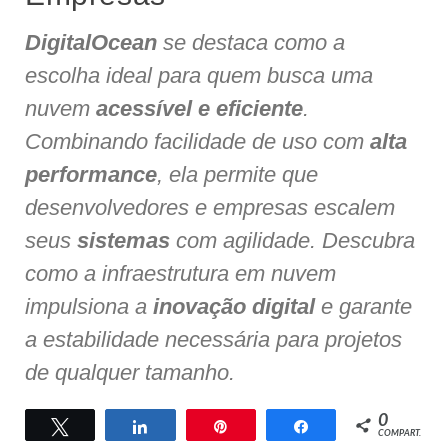
DigitalOcean
se destaca como a
escolha ideal para quem busca uma
nuvem
acessível e eficiente
.
Combinando facilidade de uso com
alta
performance
, ela permite que
desenvolvedores e empresas escalem
seus
sistemas
com agilidade. Descubra
como a infraestrutura em nuvem
impulsiona a
inovação digital
e garante
a estabilidade necessária para projetos
de qualquer tamanho.
0
Twittar
Compartilhar
Pin
Compartilhar
COMPART.