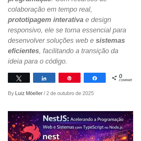
colaboração em tempo real,
prototipagem interativa
e design
responsivo, ele se torna essencial para
desenvolver soluções web e
sistemas
eficientes
, facilitando a transição da
ideia para o código.
0
Twittar
Compartilhar
Pin
Compartilhar
COMPART.
By
Luiz Möeller
/
2 de outubro de 2025