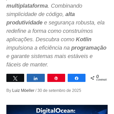
multiplataforma
. Combinando
simplicidade de código,
alta
produtividade
e segurança robusta, ela
redefine a forma como construímos
aplicações. Descubra como
Kotlin
impulsiona a eficiência na
programação
e garante sistemas mais estáveis e
fáceis de manter.
0
Twittar
Compartilhar
Pin
Compartilhar
COMPART.
By
Luiz Möeller
/
30 de setembro de 2025