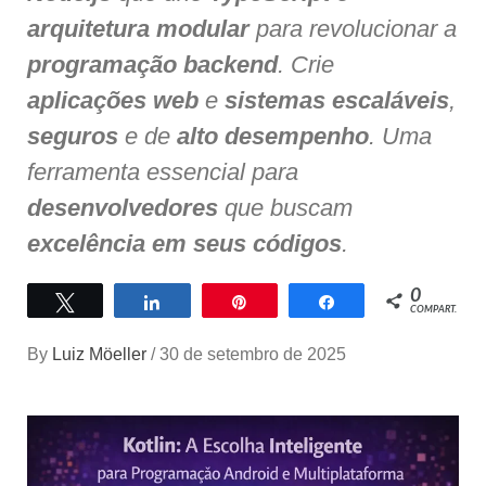
arquitetura modular
para revolucionar a
programação backend
. Crie
aplicações web
e
sistemas escaláveis
,
seguros
e de
alto desempenho
. Uma
ferramenta essencial para
desenvolvedores
que buscam
excelência em seus códigos
.
0
Twittar
Compartilhar
Pin
Compartilhar
COMPART.
By
Luiz Möeller
/
30 de setembro de 2025