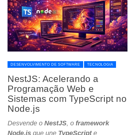
DESENVOLVIMENTO DE SOFTWARE
TECNOLOGIA
NestJS: Acelerando a
Programação Web e
Sistemas com TypeScript no
Node.js
Desvende o
NestJS
, o
framework
Node.js
que une
TypeScript
e