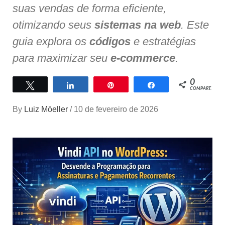
suas vendas de forma eficiente,
otimizando seus
sistemas na web
. Este
guia explora os
códigos
e estratégias
para maximizar seu
e-commerce
.
0
Twittar
Compartilhar
Pin
Compartilhar
COMPART.
By
Luiz Möeller
/
10 de fevereiro de 2026