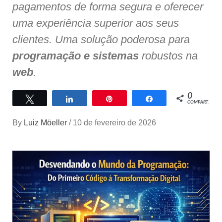
pagamentos de forma segura e oferecer
uma experiência superior aos seus
clientes. Uma solução poderosa para
programação e sistemas
robustos na
web
.
0
Twittar
Compartilhar
Pin
Compartilhar
COMPART.
By
Luiz Möeller
/
10 de fevereiro de 2026