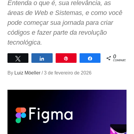
Entenda o que é, sua relevância, as
áreas de Web e Sistemas, e como você
pode começar sua jornada para criar
códigos e fazer parte da revolução
tecnológica.
0
Twittar
Compartilhar
Pin
Compartilhar
COMPART.
By
Luiz Möeller
/
3 de fevereiro de 2026