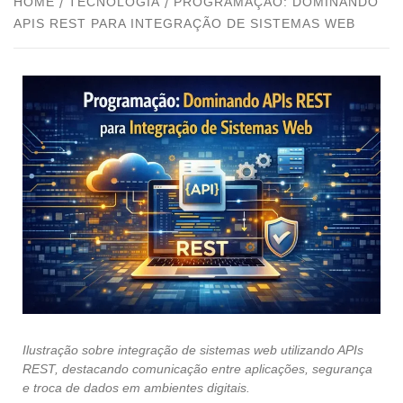
HOME
TECNOLOGIA
PROGRAMAÇÃO: DOMINANDO
APIS REST PARA INTEGRAÇÃO DE SISTEMAS WEB
Ilustração sobre integração de sistemas web utilizando APIs
REST, destacando comunicação entre aplicações, segurança
e troca de dados em ambientes digitais.