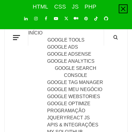
Skip
HTML
CSS
JS
PHP
to
content
LinkedIn
Instagram
Facebook
Youtube
X
Pinterest
Tiktok
Github
Medium
Twitter
INÍCIO
GOOGLE TOOLS
GOOGLE ADS
GOOGLE ADSENSE
GOOGLE ANALYTICS
GOOGLE SEARCH
CONSOLE
GOOGLE TAG MANAGER
GOOGLE MEU NEGÓCIO
GOOGLE WEBSTORIES
GOOGLE OPTIMIZE
PROGRAMAÇÃO
JQUERY
REACT JS
APIS & INTEGRAÇÕES
MY SQL
GITHUB