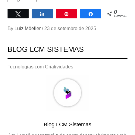
0
Twittar
Compartilhar
Pin
Compartilhar
COMPART.
By
Luiz Möeller
/
23 de setembro de 2025
BLOG LCM SISTEMAS
Tecnologias com Criatividades
Blog LCM Sistemas