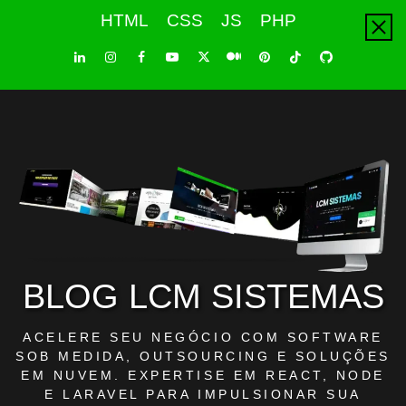
Skip
HTML
CSS
JS
PHP
to
content
LinkedIn
Instagram
Facebook
Youtube
X
Pinterest
Tiktok
Github
Medium
Twitter
BLOG LCM SISTEMAS
ACELERE SEU NEGÓCIO COM SOFTWARE
SOB MEDIDA, OUTSOURCING E SOLUÇÕES
EM NUVEM. EXPERTISE EM REACT, NODE
E LARAVEL PARA IMPULSIONAR SUA