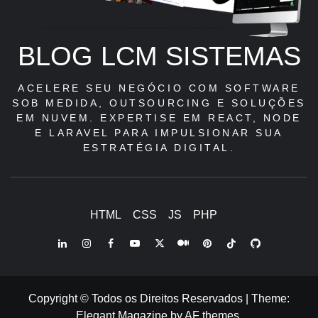
BLOG LCM SISTEMAS
ACELERE SEU NEGÓCIO COM SOFTWARE
SOB MEDIDA, OUTSOURCING E SOLUÇÕES
EM NUVEM. EXPERTISE EM REACT, NODE
E LARAVEL PARA IMPULSIONAR SUA
ESTRATÉGIA DIGITAL.
HTML
CSS
JS
PHP
LinkedIn
Instagram
Facebook
Youtube
X
Pinterest
Tiktok
Github
Medium
Twitter
Copyright © Todos os Direitos Reservados
|
Theme:
Elegant Magazine
by
AF themes
.