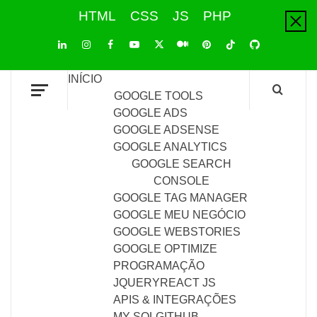
Skip
HTML
CSS
JS
PHP
to
content
LinkedIn
Instagram
Facebook
Youtube
X
Pinterest
Tiktok
Github
Medium
Twitter
INÍCIO
GOOGLE TOOLS
GOOGLE ADS
GOOGLE ADSENSE
GOOGLE ANALYTICS
GOOGLE SEARCH
CONSOLE
GOOGLE TAG MANAGER
GOOGLE MEU NEGÓCIO
GOOGLE WEBSTORIES
GOOGLE OPTIMIZE
PROGRAMAÇÃO
JQUERY
REACT JS
APIS & INTEGRAÇÕES
MY SQL
GITHUB