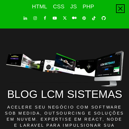
Skip
HTML
CSS
JS
PHP
to
content
LinkedIn
Instagram
Facebook
Youtube
X
Pinterest
Tiktok
Github
Medium
Twitter
BLOG LCM SISTEMAS
ACELERE SEU NEGÓCIO COM SOFTWARE
SOB MEDIDA, OUTSOURCING E SOLUÇÕES
EM NUVEM. EXPERTISE EM REACT, NODE
E LARAVEL PARA IMPULSIONAR SUA