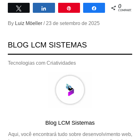
0
Twittar
Compartilhar
Pin
Compartilhar
COMPART.
By
Luiz Möeller
/
23 de setembro de 2025
BLOG LCM SISTEMAS
Tecnologias com Criatividades
Blog LCM Sistemas
Aqui, você encontrará tudo sobre desenvolvimento web,