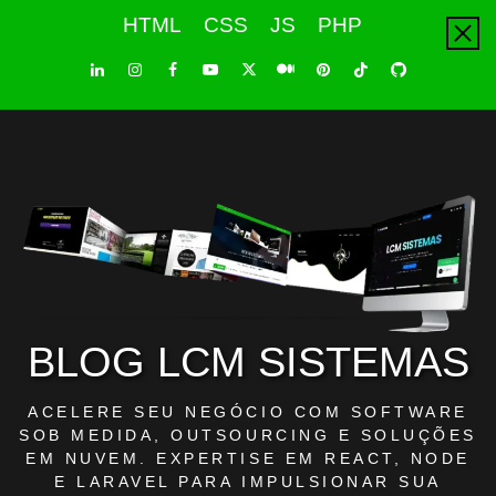
Skip
HTML
CSS
JS
PHP
to
content
LinkedIn
Instagram
Facebook
Youtube
X
Pinterest
Tiktok
Github
Medium
Twitter
BLOG LCM SISTEMAS
ACELERE SEU NEGÓCIO COM SOFTWARE
SOB MEDIDA, OUTSOURCING E SOLUÇÕES
EM NUVEM. EXPERTISE EM REACT, NODE
E LARAVEL PARA IMPULSIONAR SUA