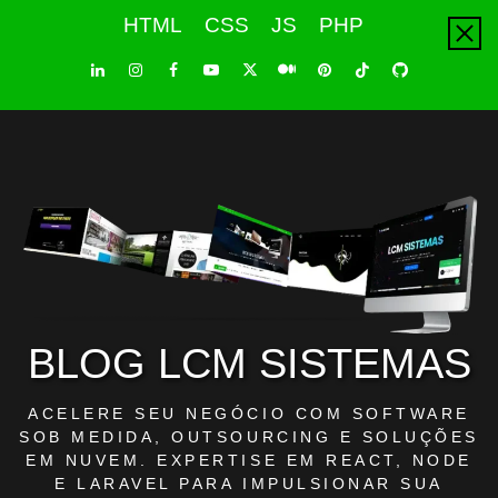
Skip
HTML
CSS
JS
PHP
to
content
LinkedIn
Instagram
Facebook
Youtube
X
Pinterest
Tiktok
Github
Medium
Twitter
BLOG LCM SISTEMAS
ACELERE SEU NEGÓCIO COM SOFTWARE
SOB MEDIDA, OUTSOURCING E SOLUÇÕES
EM NUVEM. EXPERTISE EM REACT, NODE
E LARAVEL PARA IMPULSIONAR SUA