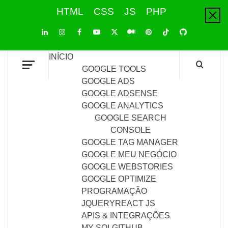
Skip
HTML
CSS
JS
PHP
to
content
LinkedIn
Instagram
Facebook
Youtube
X
Pinterest
Tiktok
Github
Medium
Twitter
INÍCIO
GOOGLE TOOLS
GOOGLE ADS
GOOGLE ADSENSE
GOOGLE ANALYTICS
GOOGLE SEARCH
CONSOLE
GOOGLE TAG MANAGER
GOOGLE MEU NEGÓCIO
GOOGLE WEBSTORIES
GOOGLE OPTIMIZE
PROGRAMAÇÃO
JQUERY
REACT JS
APIS & INTEGRAÇÕES
MY SQL
GITHUB