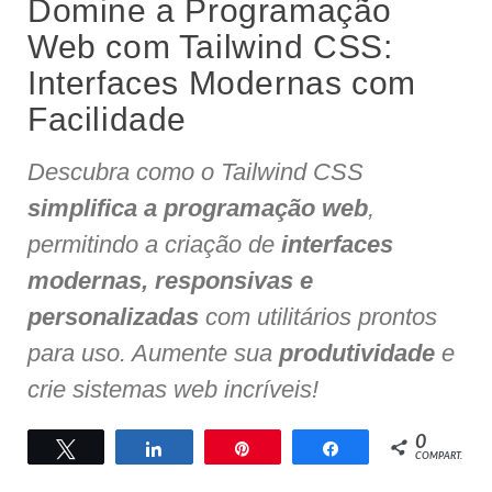
Domine a Programação
Web com Tailwind CSS:
Interfaces Modernas com
Facilidade
Descubra como o Tailwind CSS
simplifica a programação web
,
permitindo a criação de
interfaces
modernas, responsivas e
personalizadas
com utilitários prontos
para uso. Aumente sua
produtividade
e
crie sistemas web incríveis!
0
Twittar
Compartilhar
Pin
Compartilhar
COMPART.