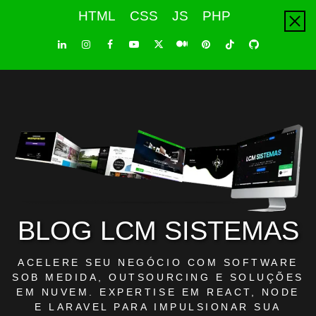
Skip
HTML
CSS
JS
PHP
to
content
LinkedIn
Instagram
Facebook
Youtube
X
Pinterest
Tiktok
Github
Medium
Twitter
BLOG LCM SISTEMAS
ACELERE SEU NEGÓCIO COM SOFTWARE
SOB MEDIDA, OUTSOURCING E SOLUÇÕES
EM NUVEM. EXPERTISE EM REACT, NODE
E LARAVEL PARA IMPULSIONAR SUA