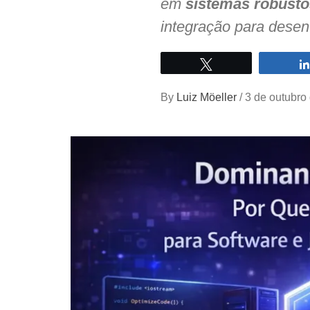
em
sistemas robusto
integração para dese
Twittar
By
Luiz Möeller
/
3 de outubro