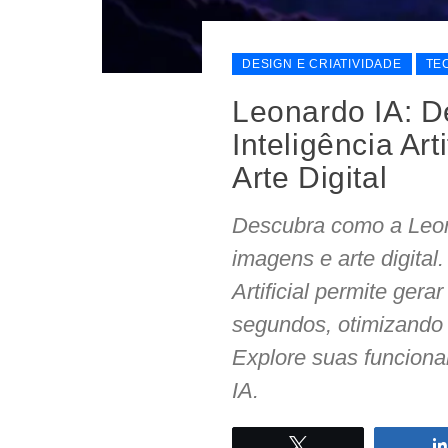
DESIGN E CRIATIVIDADE
TE
Leonardo IA: D
Inteligência Ar
Arte Digital
Descubra como a Leona
imagens e arte digital
Artificial permite gera
segundos, otimizando p
Explore suas funcional
IA.
Twittar