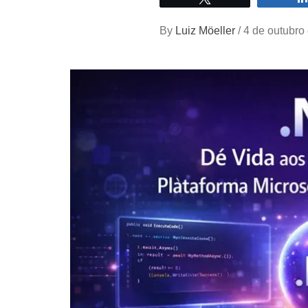
By
Luiz Möeller
/
4 de outubro