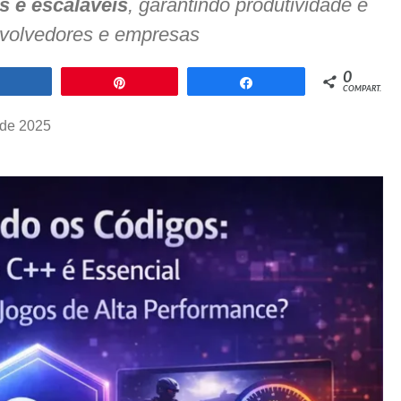
s e escaláveis
, garantindo produtividade e
nvolvedores e empresas
0
Compartilhar
Pin
Compartilhar
COMPART.
 de 2025