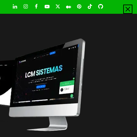
LinkedIn
Instagram
Facebook
Youtube
X
Pinterest
Tiktok
Github
Medium
Twitter