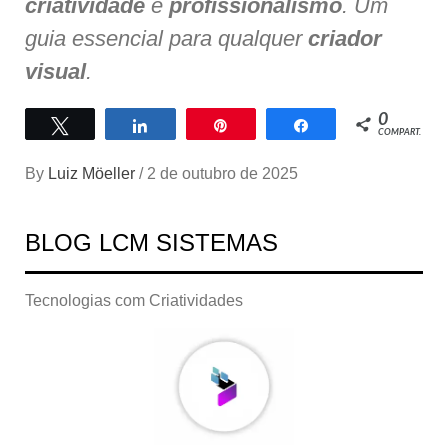
criatividade
e
profissionalismo
. Um
guia essencial para qualquer
criador
visual
.
0
Twittar
Compartilhar
Pin
Compartilhar
COMPART.
By
Luiz Möeller
/
2 de outubro de 2025
BLOG LCM SISTEMAS
Tecnologias com Criatividades