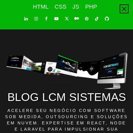
Skip
HTML
CSS
JS
PHP
to
content
LinkedIn
Instagram
Facebook
Youtube
X
Pinterest
Tiktok
Github
Medium
Twitter
BLOG LCM SISTEMAS
ACELERE SEU NEGÓCIO COM SOFTWARE
SOB MEDIDA, OUTSOURCING E SOLUÇÕES
EM NUVEM. EXPERTISE EM REACT, NODE
E LARAVEL PARA IMPULSIONAR SUA