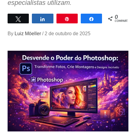
especialistas utilizam.
0
Twittar
Compartilhar
Pin
Compartilhar
COMPART.
By
Luiz Möeller
/
2 de outubro de 2025