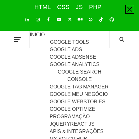
Skip
HTML
CSS
JS
PHP
to
content
LinkedIn
Instagram
Facebook
Youtube
X
Pinterest
Tiktok
Github
Medium
Twitter
INÍCIO
GOOGLE TOOLS
GOOGLE ADS
GOOGLE ADSENSE
GOOGLE ANALYTICS
GOOGLE SEARCH
CONSOLE
GOOGLE TAG MANAGER
GOOGLE MEU NEGÓCIO
GOOGLE WEBSTORIES
GOOGLE OPTIMIZE
PROGRAMAÇÃO
JQUERY
REACT JS
APIS & INTEGRAÇÕES
MY SQL
GITHUB