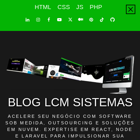
Skip
HTML
CSS
JS
PHP
to
content
LinkedIn
Instagram
Facebook
Youtube
X
Pinterest
Tiktok
Github
Medium
Twitter
BLOG LCM SISTEMAS
ACELERE SEU NEGÓCIO COM SOFTWARE
SOB MEDIDA, OUTSOURCING E SOLUÇÕES
EM NUVEM. EXPERTISE EM REACT, NODE
E LARAVEL PARA IMPULSIONAR SUA