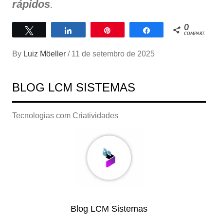
rápidos
.
0
Twittar
Compartilhar
Pin
Compartilhar
COMPART.
By
Luiz Möeller
/
11 de setembro de 2025
BLOG LCM SISTEMAS
Tecnologias com Criatividades
Blog LCM Sistemas