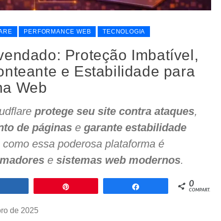
ARE
PERFORMANCE WEB
TECNOLOGIA
vendado: Proteção Imbatível,
onteante e Estabilidade para
na Web
udflare
protege seu site contra ataques
,
nto de páginas
e
garante estabilidade
 como essa poderosa plataforma é
amadores
e
sistemas web modernos
.
0
Compartilhar
Pin
Compartilhar
COMPART.
ro de 2025