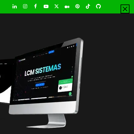
LinkedIn
Instagram
Facebook
Youtube
X
Pinterest
Tiktok
Github
Medium
Twitter