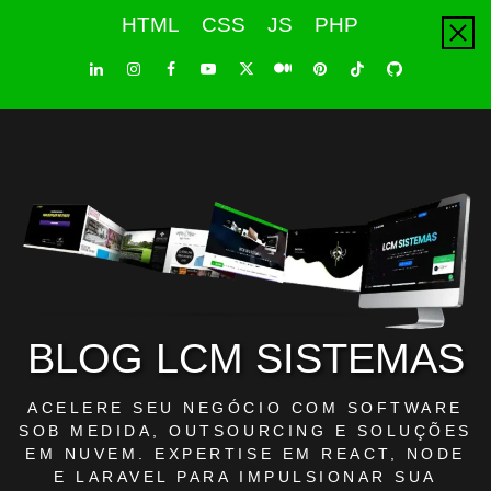
Skip
HTML
CSS
JS
PHP
to
content
LinkedIn
Instagram
Facebook
Youtube
X
Pinterest
Tiktok
Github
Medium
Twitter
BLOG LCM SISTEMAS
ACELERE SEU NEGÓCIO COM SOFTWARE
SOB MEDIDA, OUTSOURCING E SOLUÇÕES
EM NUVEM. EXPERTISE EM REACT, NODE
E LARAVEL PARA IMPULSIONAR SUA