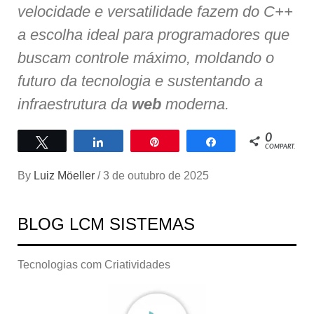
velocidade e versatilidade fazem do C++
a escolha ideal para programadores que
buscam controle máximo, moldando o
futuro da tecnologia e sustentando a
infraestrutura da
web
moderna.
0
Twittar
Compartilhar
Pin
Compartilhar
COMPART.
By
Luiz Möeller
/
3 de outubro de 2025
BLOG LCM SISTEMAS
Tecnologias com Criatividades