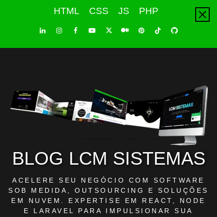
Skip
HTML
CSS
JS
PHP
to
content
LinkedIn
Instagram
Facebook
Youtube
X
Pinterest
Tiktok
Github
Medium
Twitter
BLOG LCM SISTEMAS
ACELERE SEU NEGÓCIO COM SOFTWARE
SOB MEDIDA, OUTSOURCING E SOLUÇÕES
EM NUVEM. EXPERTISE EM REACT, NODE
E LARAVEL PARA IMPULSIONAR SUA