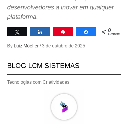
desenvolvedores a inovar em qualquer
plataforma.
0
Twittar
Compartilhar
Pin
Compartilhar
COMPART.
By
Luiz Möeller
/
3 de outubro de 2025
BLOG LCM SISTEMAS
Tecnologias com Criatividades