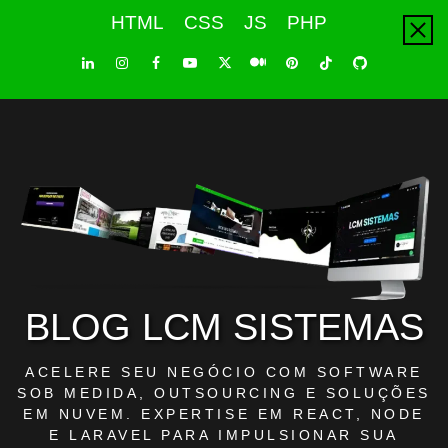
Skip
HTML
CSS
JS
PHP
to
content
LinkedIn
Instagram
Facebook
Youtube
X
Pinterest
Tiktok
Github
Medium
Twitter
BLOG LCM SISTEMAS
ACELERE SEU NEGÓCIO COM SOFTWARE
SOB MEDIDA, OUTSOURCING E SOLUÇÕES
EM NUVEM. EXPERTISE EM REACT, NODE
E LARAVEL PARA IMPULSIONAR SUA