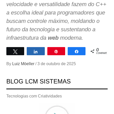
velocidade e versatilidade fazem do C++
a escolha ideal para programadores que
buscam controle máximo, moldando o
futuro da tecnologia e sustentando a
infraestrutura da
web
moderna.
0
Twittar
Compartilhar
Pin
Compartilhar
COMPART.
By
Luiz Möeller
/
3 de outubro de 2025
BLOG LCM SISTEMAS
Tecnologias com Criatividades