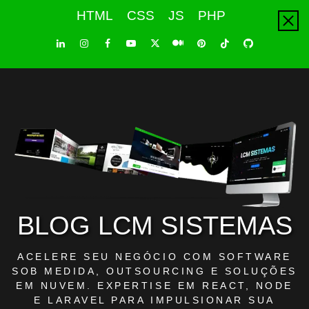
Skip
HTML
CSS
JS
PHP
to
content
LinkedIn
Instagram
Facebook
Youtube
X
Pinterest
Tiktok
Github
Medium
Twitter
BLOG LCM SISTEMAS
ACELERE SEU NEGÓCIO COM SOFTWARE
SOB MEDIDA, OUTSOURCING E SOLUÇÕES
EM NUVEM. EXPERTISE EM REACT, NODE
E LARAVEL PARA IMPULSIONAR SUA