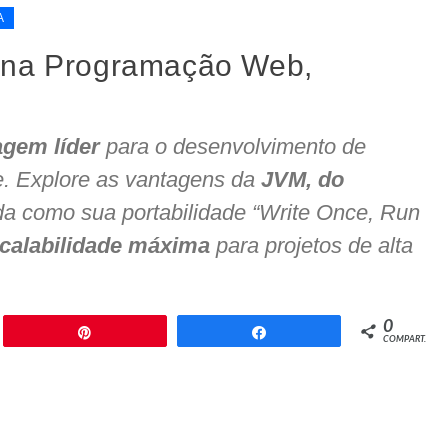
A
a na Programação Web,
agem líder
para o desenvolvimento de
e. Explore as vantagens da
JVM, do
a como sua portabilidade “Write Once, Run
calabilidade máxima
para projetos de alta
0
ar
Pin
Compartilhar
COMPART.