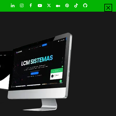
LinkedIn
Instagram
Facebook
Youtube
X
Pinterest
Tiktok
Github
Medium
Twitter