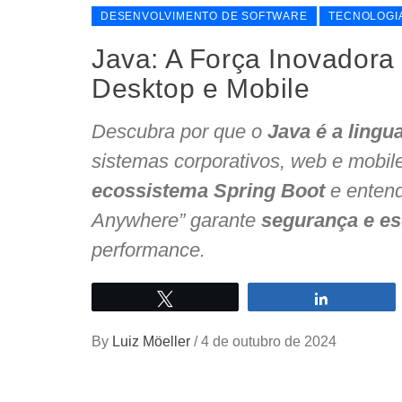
DESENVOLVIMENTO DE SOFTWARE
TECNOLOGI
Java: A Força Inovador
Desktop e Mobile
Descubra por que o
Java é a lingu
sistemas corporativos, web e mobil
ecossistema Spring Boot
e entend
Anywhere” garante
segurança e es
performance.
Twittar
Compartilh
By
Luiz Möeller
/
4 de outubro de 2024