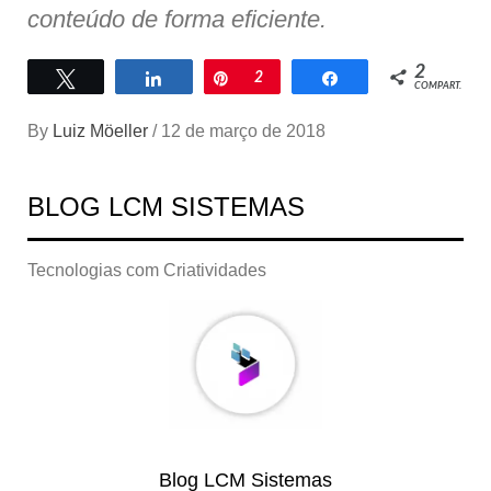
conteúdo de forma eficiente.
2
Twittar
Compartilhar
Pin
2
Compartilhar
COMPART.
By
Luiz Möeller
/
12 de março de 2018
BLOG LCM SISTEMAS
Tecnologias com Criatividades
Blog LCM Sistemas