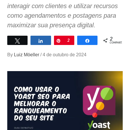
interagir com clientes e utilizar recursos
como agendamentos e postagens para
maximizar sua presença digital.
2
Twittar
Compartilhar
Pin
2
Compartilhar
COMPART.
By
Luiz Möeller
/
4 de outubro de 2024