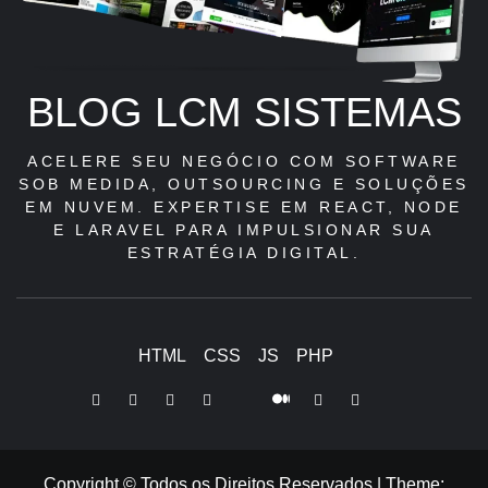
BLOG LCM SISTEMAS
ACELERE SEU NEGÓCIO COM SOFTWARE
SOB MEDIDA, OUTSOURCING E SOLUÇÕES
EM NUVEM. EXPERTISE EM REACT, NODE
E LARAVEL PARA IMPULSIONAR SUA
ESTRATÉGIA DIGITAL.
HTML
CSS
JS
PHP
LinkedIn
Instagram
Facebook
Youtube
X
Pinterest
Tiktok
Github
Medium
Twitter
Copyright © Todos os Direitos Reservados
|
Theme: