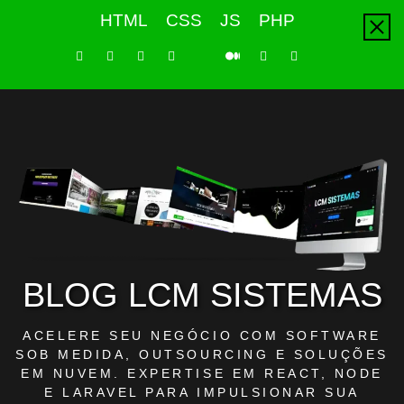
Skip
HTML
CSS
JS
PHP
to
content
LinkedIn
Instagram
Facebook
Youtube
X
Pinterest
Tiktok
Github
Medium
Twitter
BLOG LCM SISTEMAS
ACELERE SEU NEGÓCIO COM SOFTWARE
SOB MEDIDA, OUTSOURCING E SOLUÇÕES
EM NUVEM. EXPERTISE EM REACT, NODE
E LARAVEL PARA IMPULSIONAR SUA