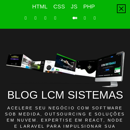
Skip
HTML
CSS
JS
PHP
to
content
LinkedIn
Instagram
Facebook
Youtube
X
Pinterest
Tiktok
Github
Medium
Twitter
BLOG LCM SISTEMAS
ACELERE SEU NEGÓCIO COM SOFTWARE
SOB MEDIDA, OUTSOURCING E SOLUÇÕES
EM NUVEM. EXPERTISE EM REACT, NODE
E LARAVEL PARA IMPULSIONAR SUA