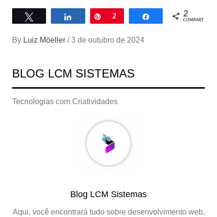
2
Twittar
Compartilhar
Pin
2
Compartilhar
COMPART.
By
Luiz Möeller
/
3 de outubro de 2024
BLOG LCM SISTEMAS
Tecnologias com Criatividades
Blog LCM Sistemas
Aqui, você encontrará tudo sobre desenvolvimento web,