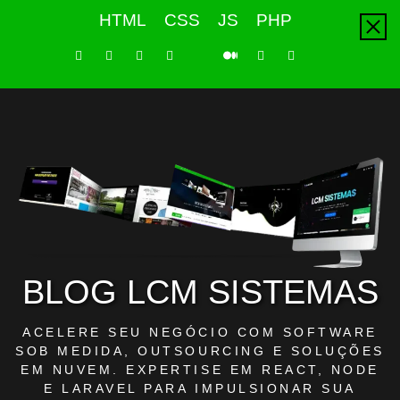
Skip
HTML
CSS
JS
PHP
to
content
LinkedIn
Instagram
Facebook
Youtube
X
Pinterest
Tiktok
Github
Medium
Twitter
BLOG LCM SISTEMAS
ACELERE SEU NEGÓCIO COM SOFTWARE
SOB MEDIDA, OUTSOURCING E SOLUÇÕES
EM NUVEM. EXPERTISE EM REACT, NODE
E LARAVEL PARA IMPULSIONAR SUA