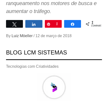
ranqueamento nos motores de busca e
aumentar o tráfego.
1
Twittar
Compartilhar
Pin
1
Compartilhar
COMPART.
By
Luiz Möeller
/
12 de março de 2018
BLOG LCM SISTEMAS
Tecnologias com Criatividades