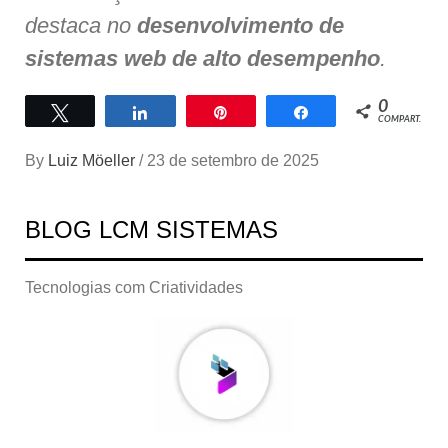
destaca no
desenvolvimento de
sistemas web de alto desempenho
.
0
Twittar
Compartilhar
Pin
Compartilhar
COMPART.
By
Luiz Möeller
/
23 de setembro de 2025
BLOG LCM SISTEMAS
Tecnologias com Criatividades