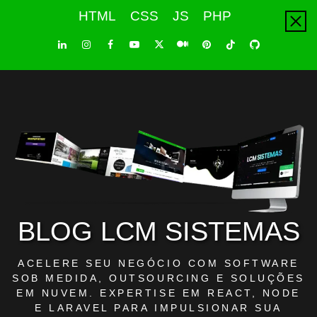
Skip
HTML
CSS
JS
PHP
to
content
LinkedIn
Instagram
Facebook
Youtube
X
Pinterest
Tiktok
Github
Medium
Twitter
BLOG LCM SISTEMAS
ACELERE SEU NEGÓCIO COM SOFTWARE
SOB MEDIDA, OUTSOURCING E SOLUÇÕES
EM NUVEM. EXPERTISE EM REACT, NODE
E LARAVEL PARA IMPULSIONAR SUA