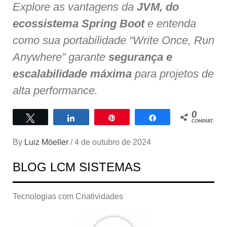
Explore as vantagens da
JVM, do
ecossistema Spring Boot
e entenda
como sua portabilidade “Write Once, Run
Anywhere” garante
segurança e
escalabilidade máxima
para projetos de
alta performance.
0
Twittar
Compartilhar
Pin
Compartilhar
COMPART.
By
Luiz Möeller
/
4 de outubro de 2024
BLOG LCM SISTEMAS
Tecnologias com Criatividades