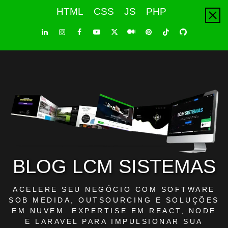
Skip
HTML
CSS
JS
PHP
to
content
LinkedIn
Instagram
Facebook
Youtube
X
Pinterest
Tiktok
Github
Medium
Twitter
BLOG LCM SISTEMAS
ACELERE SEU NEGÓCIO COM SOFTWARE
SOB MEDIDA, OUTSOURCING E SOLUÇÕES
EM NUVEM. EXPERTISE EM REACT, NODE
E LARAVEL PARA IMPULSIONAR SUA