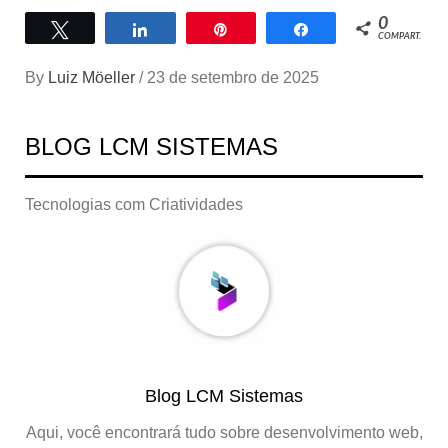
0
Twittar
Compartilhar
Pin
Compartilhar
COMPART.
By
Luiz Möeller
/
23 de setembro de 2025
BLOG LCM SISTEMAS
Tecnologias com Criatividades
Blog LCM Sistemas
Aqui, você encontrará tudo sobre desenvolvimento web,