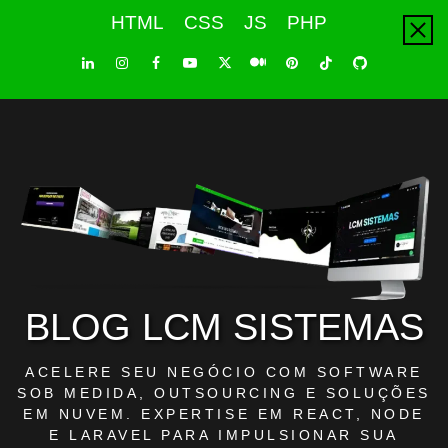
Skip
HTML
CSS
JS
PHP
to
content
LinkedIn
Instagram
Facebook
Youtube
X
Pinterest
Tiktok
Github
Medium
Twitter
BLOG LCM SISTEMAS
ACELERE SEU NEGÓCIO COM SOFTWARE
SOB MEDIDA, OUTSOURCING E SOLUÇÕES
EM NUVEM. EXPERTISE EM REACT, NODE
E LARAVEL PARA IMPULSIONAR SUA