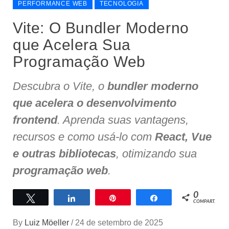
PERFORMANCE WEB
TECNOLOGIA
Vite: O Bundler Moderno
que Acelera Sua
Programação Web
Descubra o Vite, o
bundler moderno
que acelera o desenvolvimento
frontend
. Aprenda suas vantagens,
recursos e como usá-lo com
React, Vue
e outras bibliotecas
, otimizando sua
programação web
.
0
Twittar
Compartilhar
Pin
Compartilhar
COMPART.
By
Luiz Möeller
/
24 de setembro de 2025