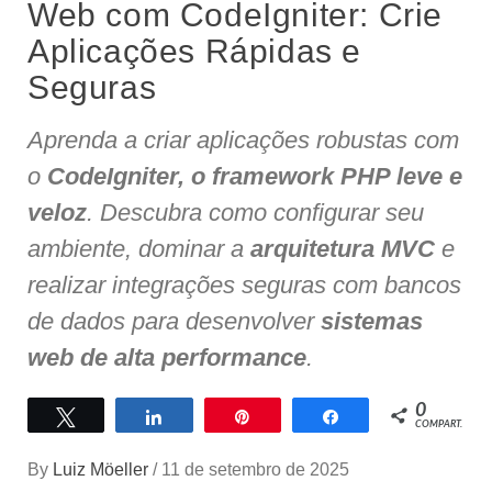
Web com CodeIgniter: Crie
Aplicações Rápidas e
Seguras
Aprenda a criar aplicações robustas com
o
CodeIgniter, o framework PHP leve e
veloz
. Descubra como configurar seu
ambiente, dominar a
arquitetura MVC
e
realizar integrações seguras com bancos
de dados para desenvolver
sistemas
web de alta performance
.
0
Twittar
Compartilhar
Pin
Compartilhar
COMPART.
By
Luiz Möeller
/
11 de setembro de 2025