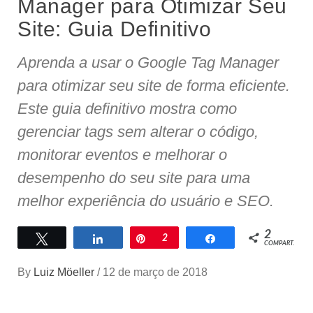
Manager para Otimizar Seu
Site: Guia Definitivo
Aprenda a usar o Google Tag Manager
para otimizar seu site de forma eficiente.
Este guia definitivo mostra como
gerenciar tags sem alterar o código,
monitorar eventos e melhorar o
desempenho do seu site para uma
melhor experiência do usuário e SEO.
2
Twittar
Compartilhar
Pin
2
Compartilhar
COMPART.
By
Luiz Möeller
/
12 de março de 2018