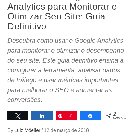
Analytics para Monitorar e
Otimizar Seu Site: Guia
Definitivo
Descubra como usar o Google Analytics
para monitorar e otimizar o desempenho
do seu site. Este guia definitivo ensina a
configurar a ferramenta, analisar dados
de tráfego e usar métricas importantes
para melhorar o SEO e aumentar as
conversões.
2
Twittar
Compartilhar
Pin
2
Compartilhar
COMPART.
By
Luiz Möeller
/
12 de março de 2018