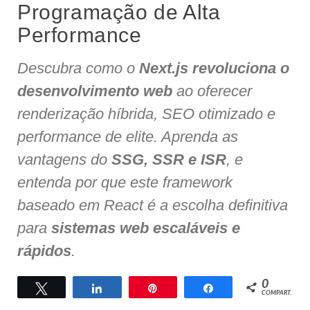
Programação de Alta
Performance
Descubra como o
Next.js revoluciona o
desenvolvimento web
ao oferecer
renderização híbrida, SEO otimizado e
performance de elite. Aprenda as
vantagens do
SSG, SSR e ISR
, e
entenda por que este framework
baseado em React é a escolha definitiva
para
sistemas web escaláveis e
rápidos
.
0
Twittar
Compartilhar
Pin
Compartilhar
COMPART.