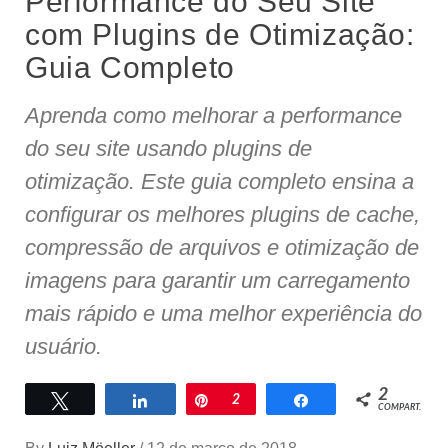
Performance do Seu Site
com Plugins de Otimização:
Guia Completo
Aprenda como melhorar a performance
do seu site usando plugins de
otimização. Este guia completo ensina a
configurar os melhores plugins de cache,
compressão de arquivos e otimização de
imagens para garantir um carregamento
mais rápido e uma melhor experiência do
usuário.
2
Twittar
Compartilhar
Pin
2
Compartilhar
COMPART.