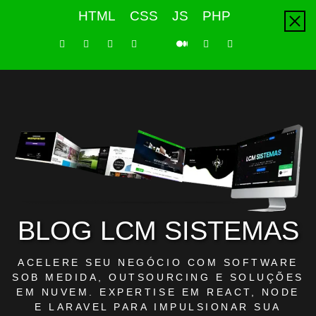
Skip
HTML
CSS
JS
PHP
to
content
LinkedIn
Instagram
Facebook
Youtube
X
Pinterest
Tiktok
Github
Medium
Twitter
BLOG LCM SISTEMAS
ACELERE SEU NEGÓCIO COM SOFTWARE
SOB MEDIDA, OUTSOURCING E SOLUÇÕES
EM NUVEM. EXPERTISE EM REACT, NODE
E LARAVEL PARA IMPULSIONAR SUA