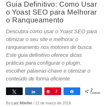
Guia Definitivo: Como Usar
o Yoast SEO para Melhorar
o Ranqueamento
Descubra como usar o Yoast SEO para
otimizar o seu site e melhorar o
ranqueamento nos motores de busca.
Este guia definitivo oferece dicas
práticas para configurar o plugin,
escolher palavras-chave e otimizar o
conteúdo de forma eficiente.
2
Twittar
Compartilhar
Pin
2
Compartilhar
COMPART.
By
Luiz Möeller
/
12 de março de 2018