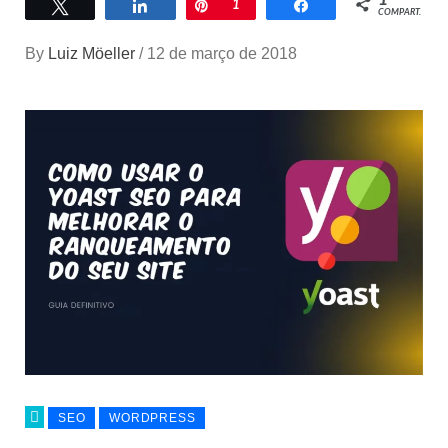
Twittar
Compartilhar
Pin
1
Compartilhar
COMPART.
By
Luiz Möeller
/
12 de março de 2018
SEO
WORDPRESS