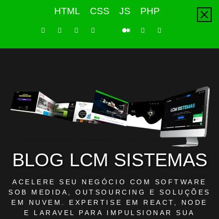
Skip
HTML
CSS
JS
PHP
to
content
LinkedIn
Instagram
Facebook
Youtube
X
Pinterest
Tiktok
Github
Medium
Twitter
BLOG LCM SISTEMAS
ACELERE SEU NEGÓCIO COM SOFTWARE
SOB MEDIDA, OUTSOURCING E SOLUÇÕES
EM NUVEM. EXPERTISE EM REACT, NODE
E LARAVEL PARA IMPULSIONAR SUA