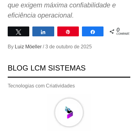
que exigem máxima confiabilidade e
eficiência operacional.
0
Twittar
Compartilhar
Pin
Compartilhar
COMPART.
By
Luiz Möeller
/
3 de outubro de 2025
BLOG LCM SISTEMAS
Tecnologias com Criatividades