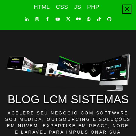
Skip
HTML
CSS
JS
PHP
to
content
LinkedIn
Instagram
Facebook
Youtube
X
Pinterest
Tiktok
Github
Medium
Twitter
BLOG LCM SISTEMAS
ACELERE SEU NEGÓCIO COM SOFTWARE
SOB MEDIDA, OUTSOURCING E SOLUÇÕES
EM NUVEM. EXPERTISE EM REACT, NODE
E LARAVEL PARA IMPULSIONAR SUA